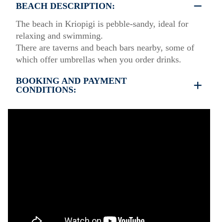
BEACH DESCRIPTION:
The beach in Kriopigi is pebble-sandy, ideal for
relaxing and swimming.
There are taverns and beach bars nearby, some of
which offer umbrellas when you order drinks.
BOOKING AND PAYMENT
CONDITIONS:
•
Deposit & Payment:
35% deposit is required to secure the booking.
Full payment is due at check-in.
•
Deposit Refund Policy:
Deposit is refundable if cancelled 60 days or more
before arrival.
Non-refundable if cancelled 59 days or less before
arrival.
•
Check-In & Check-Out:
Check-in: 15:30 hrs