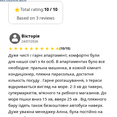
★
Total rating:
10 / 10
Based on 3 reviews
Вікторія
24/07/2026
★
★
★
★
★
★
★
★
★
★
(10/10)
Дуже чисті і гарні апартамент, комфортні були
для нашої сімʼї з 4х осіб. В апартаментах було все
необхідне: пральна машинка, в кожній кімнаті
кондиціонер, пляжна парасолька, достатня
кількість посуду . Гарне розташування, з тераси
відкривається вигляд на море. 2-3 хв до таверн,
супермаркетів, мʼясного та рибного магазинів. До
моря пішки вниз 15 хв, вверх 25 хв . Від пляжного
бару їздять також безкоштовні автобуси наверх.
Дуже уважна менеджер Аліна, була постійно на